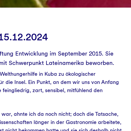
†15.12.2024
stiftung Entwicklung im September 2015. Sie
ng mit Schwerpunkt Lateinamerika beworben.
 Welthungerhilfe in Kuba zu ökologischer
ür die Insel. Ein Punkt, an dem wir uns von Anfang
 feingliedrig, zart, sensibel, mit­fühlend den
 war, ahnte ich da noch nicht; doch die Tatsache,
ssenschaften länger in der Gastronomie arbeitete,
st nicht bekommen hatte und sie sich deshalb nicht