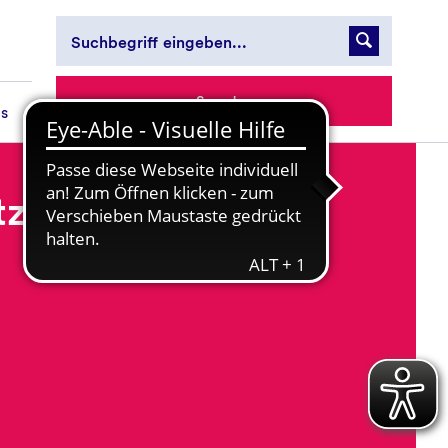
Spenden
es
tzung