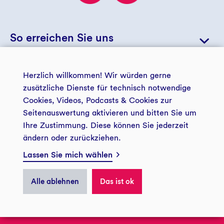
So erreichen Sie uns
+49 234 5797 5723
Herzlich willkommen! Wir würden gerne
zusätzliche Dienste für technisch notwendige
© 2026 GLS Zukunftsstiftung Entwicklung
+49 234 5797 5188
Cookies, Videos, Podcasts & Cookies zur
info@gls-entwicklung.de
Seitenauswertung aktivieren und bitten Sie um
Ihre Zustimmung. Diese können Sie jederzeit
Kontakt und Anfahrt
ändern oder zurückziehen.
Impressum
Datenschutz
Lassen Sie mich wählen
Privatsphäre
GLS Zukunftsstiftung Entwicklung
Postadresse
Alle ablehnen
Das ist ok
44774 Bochum
ÜBER UNS
Besucheradresse
Christstraße 9