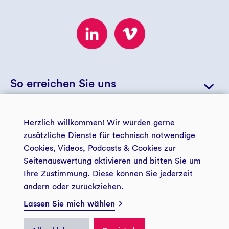
So erreichen Sie uns
+49 234 5797 5723
Herzlich willkommen! Wir würden gerne
zusätzliche Dienste für technisch notwendige
© 2026 GLS Zukunftsstiftung Entwicklung
+49 234 5797 5188
Cookies, Videos, Podcasts & Cookies zur
info@gls-entwicklung.de
Seitenauswertung aktivieren und bitten Sie um
Ihre Zustimmung. Diese können Sie jederzeit
Kontakt und Anfahrt
ändern oder zurückziehen.
Impressum
Datenschutz
Lassen Sie mich wählen
Privatsphäre
GLS Zukunftsstiftung Entwicklung