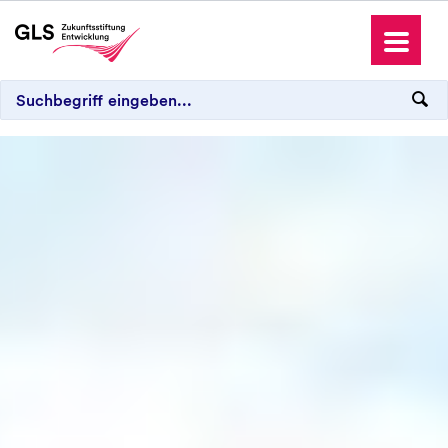
Die GLS Zukunftsstiftung Entwicklung
Projekte
Patenschaften