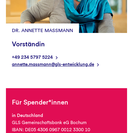
DR. ANNETTE MASSMANN
Vorständin
+49 234 5797 5224
annette.massmann@gls-entwicklung.de
Für Spender*innen
in Deutschland
GLS Gemeinschaftsbank eG Bochum
IBAN: DE05 4306 0967 0012 3300 10