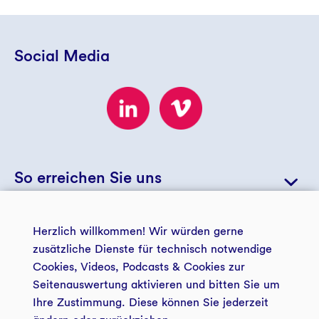
Social Media
So erreichen Sie uns
+49 234 5797 5723
Herzlich willkommen! Wir würden gerne
zusätzliche Dienste für technisch notwendige
© 2026 GLS Zukunftsstiftung Entwicklung
+49 234 5797 5188
Cookies, Videos, Podcasts & Cookies zur
info@gls-entwicklung.de
Seitenauswertung aktivieren und bitten Sie um
Ihre Zustimmung. Diese können Sie jederzeit
Kontakt und Anfahrt