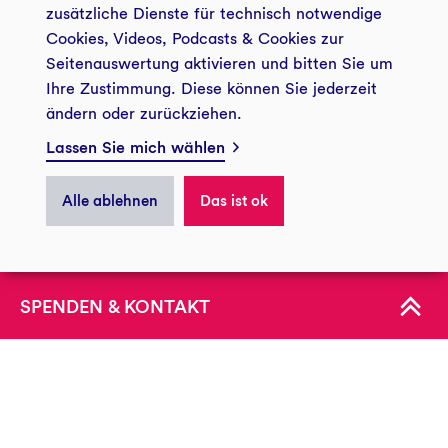
zusätzliche Dienste für technisch notwendige
© 2026 GLS Zukunftsstiftung Entwicklung
+49 234 5797 5188
Cookies, Videos, Podcasts & Cookies zur
info@gls-entwicklung.de
Seitenauswertung aktivieren und bitten Sie um
Ihre Zustimmung. Diese können Sie jederzeit
Kontakt und Anfahrt
ändern oder zurückziehen.
Impressum
Datenschutz
Lassen Sie mich wählen
Privatsphäre
GLS Zukunftsstiftung Entwicklung
Postadresse
Alle ablehnen
Das ist ok
44774 Bochum
ÜBER UNS
Besucheradresse
Christstraße 9
KONTAKT
44789 Bochum
Spendenkonto
Konto:
123 300 10
BLZ:
430 609 67
IBAN:
DE05 4306 0967 0012 3300 10