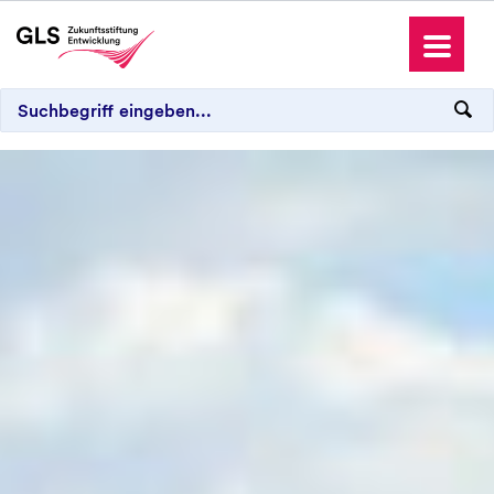
Die GLS Zukunftsstiftung Entwicklung
Projekte
Patenschaften