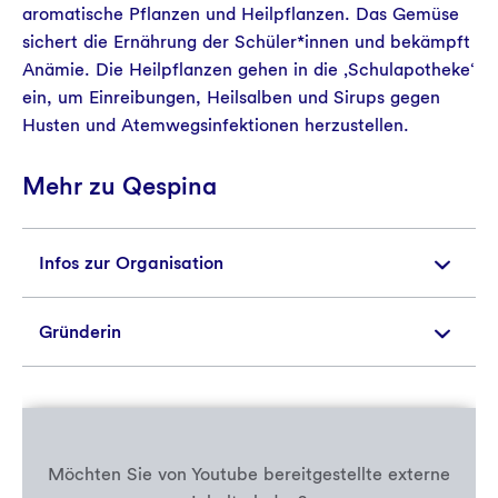
aromatische Pflanzen und Heilpflanzen. Das Gemüse
sichert die Ernährung der Schüler*innen und bekämpft
Anämie. Die Heilpflanzen gehen in die ‚Schulapotheke‘
ein, um Einreibungen, Heilsalben und Sirups gegen
Husten und Atemwegsinfektionen herzustellen.
Mehr zu Qespina
Infos zur Organisation
Gründerin
Seit 2009 fördert Qespina in Zusammenarbeit mit
staatlichen Schulen Bildungsprojekte für Kinder in
der ländlichen Andenregion rund um Cusco. Ziel
Die in Lima geborene Archäologin Lizbeth
der Organisation ist es, das traditionelle Wissen
Escudero Lopez entdeckte 2004 ihre
über Umwelt, Ernährung und Gesundheit zu
Lebensaufgabe, die Entwicklung neuer
bewahren und an die Kinder weiter zu geben, um
Möchten Sie von
Youtube
bereitgestellte externe
Lernmöglichkeiten für Dorfkinder, durch eine