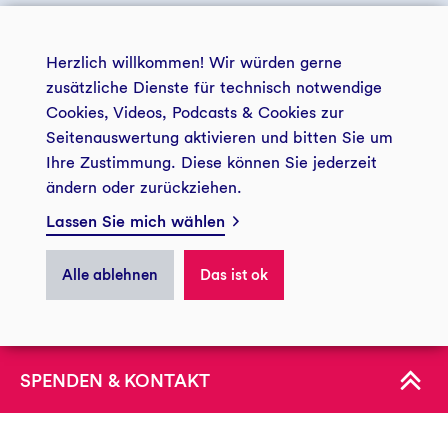
+49 234 5797 5723
Herzlich willkommen! Wir würden gerne
zusätzliche Dienste für technisch notwendige
© 2026 GLS Zukunftsstiftung Entwicklung
+49 234 5797 5188
Cookies, Videos, Podcasts & Cookies zur
info@gls-entwicklung.de
Seitenauswertung aktivieren und bitten Sie um
Ihre Zustimmung. Diese können Sie jederzeit
Kontakt und Anfahrt
ändern oder zurückziehen.
Impressum
Datenschutz
Lassen Sie mich wählen
Privatsphäre
GLS Zukunftsstiftung Entwicklung
Postadresse
Alle ablehnen
Das ist ok
44774 Bochum
ÜBER UNS
Besucheradresse
Christstraße 9
KONTAKT
44789 Bochum
Spendenkonto