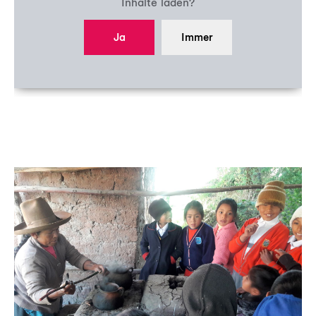
Problemen wie Mangelernährung und
Inhalte laden?
Freiwilligenarbeit in einem Heim für Waisenkinder
Umweltverschmutzung entgegen zu wirken. Über
in der Nähe von Cusco. Bei weiteren
200 Schüler*innen von sechs staatlichen Schulen
Ja
Immer
archäologischen und anthropologischen
können so die Pflege der andinen Kultur und
Tätigkeiten im Valle Sagrado, dem Heiligen Tal der
Tradition in Verbindung mit kreativem Lernen in
Inkas, sah sie sich zudem mit Problemen der
Gemeinschaft, guter Ernährung und Umweltschutz
staatlichen Schulbildung, der Unterernährung der
erfahren. Qespina öffnet den Raum für Phantasie,
Kinder, des Verlustes der kulturellen Identität und
Geschichten und Lieder auf Quechua und
der Umweltverschmutzung konfrontiert. Aus der
Spanisch, für Malen, Basteln und Tanzen, für einen
Überzeugung, dass Kinder der Motor eines
wertschätzenden Umgang zwischen Lehrenden
zukunftsweisenden Wandels sind, widmete sie sich
und Lernenden. Da die meisten Kinder und
der Entwicklung einer Waldorf-orientierten
Jugendlichen unter einseitiger und unzureichender
Pädagogik für den andinen Raum, die Kreativität
Ernährung leiden, hat jede Schule einen
und Verantwortungsbewusstsein fördert.
organischen Gemüsegarten angelegt, aus dem
täglich Mahlzeiten zubereitet werden.
Die Zukunftsstiftung Entwicklung begleitet
Qespina seit 2013.